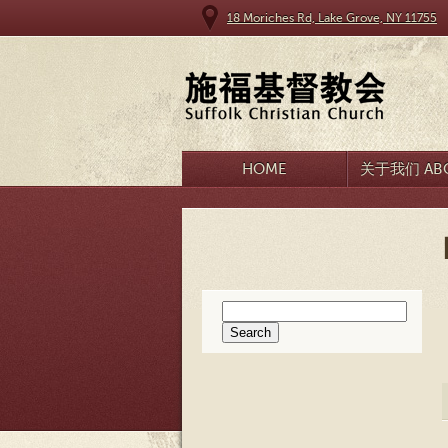
18 Moriches Rd, Lake Grove, NY 11755
HOME
关于我们 ABO
Search
for: