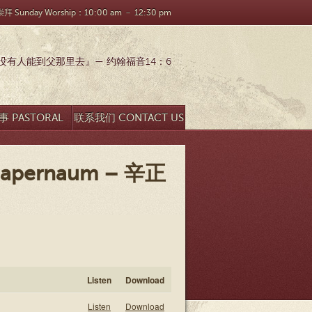
 Sunday Worship：10:00 am － 12:30 pm
有人能到父那里去』— 约翰福音14：6
 PASTORAL
联系我们 CONTACT US
SEARCH
f Capernaum – 辛正
Listen
Download
Listen
Download