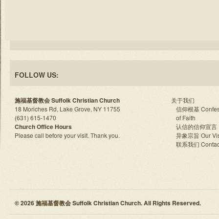
FOLLOW US:
施福基督教会 Suffolk Christian Church
关于我们
18 Moriches Rd, Lake Grove, NY 11755
信仰根基 Confes
(631) 615-1470
of Faith
Church Office Hours
认信的信仰宣言
Please call before your visit. Thank you.
异象宗旨 Our Vis
联系我们 Contac
© 2026 施福基督教会 Suffolk Christian Church. All Rights Reserved.