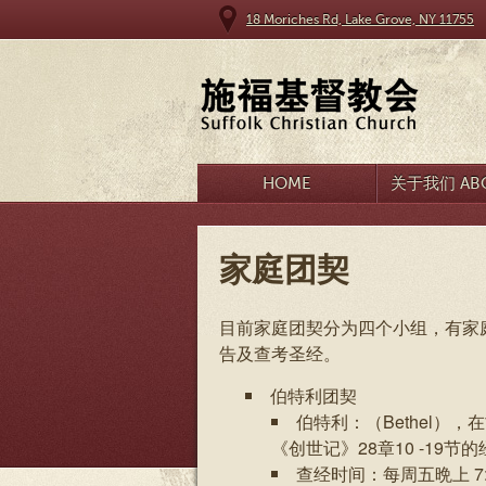
18 Moriches Rd, Lake Grove, NY 11755
HOME
关于我们 ABO
家庭团契
目前家庭团契分为四个小组，有家
告及查考圣经。
伯特利团契
伯特利：（Bethel
《创世记》28章10 -19
查经时间：每周五晩上 7:3