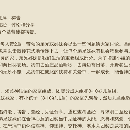
pm 敬拜，祷告
 pm 查经，讨论和分享
束。每个基督徒都祷告。
每人带2章。带领的弟兄或姊妹会提出一些问题请大家讨论。圣
也常以击鼓传花式地传递下去，让每个弟兄姊妹有机会积极参与
属灵的家，弟兄姊妹是我们生活的重要组成部分。为了增加小组
和向日葵农场。我们去酒庄品酒听歌，去海边赏日落、开野餐生
的无所不能。愿我们在彼此的扶持和关爱中，一起成长，能合神
、渴慕神话语的家庭组成。团契分成人组和3-10岁儿童组。
 在弟兄姊妹家，有小孩子（3-10岁儿童）的家庭先聚餐，然后儿童
唱诗歌，祷告，查经，见证分享。通过查考圣经，寻求明白圣经
弟兄姊妹们在合神心意的团契当中见证神的大能、恩典和慈爱。
在患病中仍然信靠神、仰望神、交托神。溪水旁团契是蒙福的团契