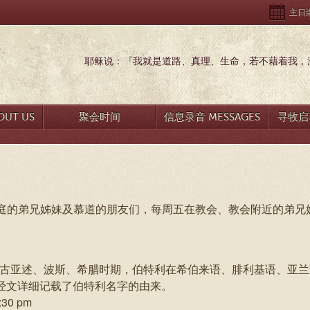
主日崇拜
耶稣说：『我就是道路、真理、生命，若不藉着我，没
UT US
聚会时间
信息录音 MESSAGES
寻牧启事
庭的弟兄姊妹及慕道的朋友们，每周五在教会、教会附近的弟兄
），在古亚述、波斯、希腊时期，伯特利在希伯来语、腓利基语、亚
节的经文详细记载了伯特利名字的由来。
0 pm