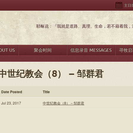
主日崇拜
耶稣说：『我就是道路、真理、生命，若不藉着我，没
UT US
聚会时间
信息录音 MESSAGES
寻牧启事
中世纪教会（8） – 邹群君
Date Posted
Title
Jul 23, 2017
中世纪教会（8） – 邹群君