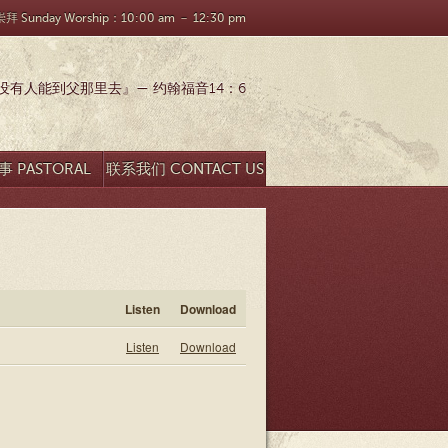
 Sunday Worship：10:00 am － 12:30 pm
有人能到父那里去』— 约翰福音14：6
 PASTORAL
联系我们 CONTACT US
SEARCH
Listen
Download
Listen
Download