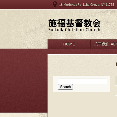
18 Moriches Rd, Lake Grove, NY 11755
HOME
关于我们 ABO
Search
for: