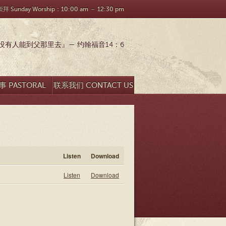
 Sunday Worship：10:00 am － 12:30 pm
有人能到父那里去』— 约翰福音14：6
 PASTORAL
联系我们 CONTACT US
SEARCH
Listen
Download
Listen
Download