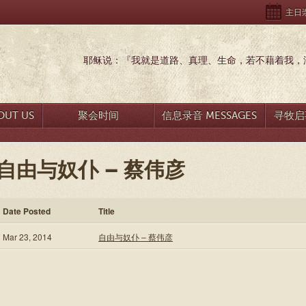
主日崇拜
耶稣说：『我就是道路、真理、生命，若不藉着我，没
UT US
聚会时间
信息录音 MESSAGES
寻牧启事
自由与奴仆 – 蔡伟彦
Date Posted
Title
Mar 23, 2014
自由与奴仆 – 蔡伟彦