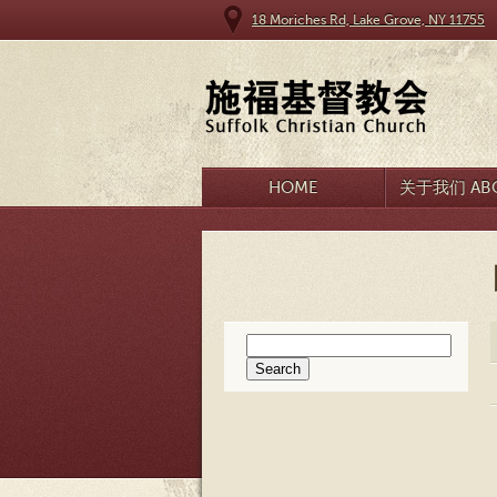
18 Moriches Rd, Lake Grove, NY 11755
HOME
关于我们 ABO
Search
for: