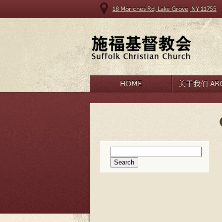
18 Moriches Rd, Lake Grove, NY 11755
HOME
关于我们 ABO
Search
for: