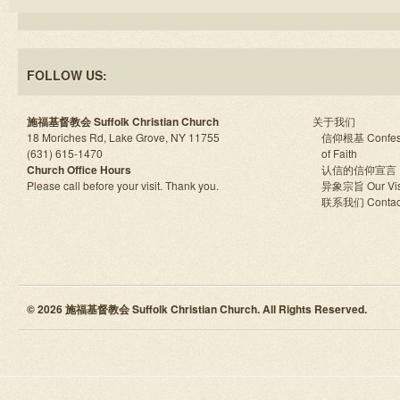
FOLLOW US:
施福基督教会 Suffolk Christian Church
关于我们
18 Moriches Rd, Lake Grove, NY 11755
信仰根基 Confes
(631) 615-1470
of Faith
Church Office Hours
认信的信仰宣言
Please call before your visit. Thank you.
异象宗旨 Our Vis
联系我们 Contac
© 2026 施福基督教会 Suffolk Christian Church. All Rights Reserved.