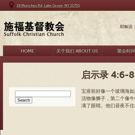
18 Moriches Rd, Lake Grove, NY 11755
耶稣说
HOME
关于我们 ABOUT US
聚会时
启示录 4:6-8
宝座前好像一个玻璃海如
Search
活物像狮子，第二个像牛
for:
满了眼睛。他们昼夜不住