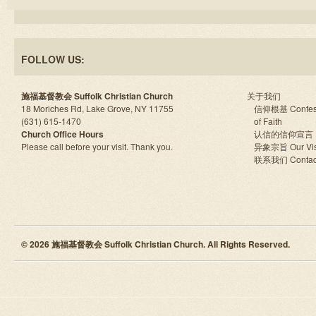
FOLLOW US:
施福基督教会 Suffolk Christian Church
关于我们
18 Moriches Rd, Lake Grove, NY 11755
信仰根基 Confes
(631) 615-1470
of Faith
Church Office Hours
认信的信仰宣言
Please call before your visit. Thank you.
异象宗旨 Our Vis
联系我们 Contac
© 2026 施福基督教会 Suffolk Christian Church. All Rights Reserved.