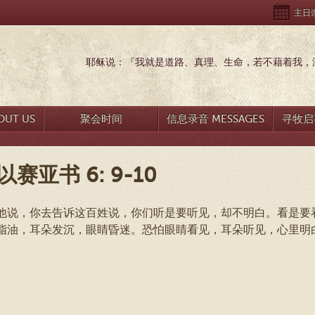
主日崇拜
耶稣说：『我就是道路、真理、生命，若不藉着我，没
UT US
聚会时间
信息录音 MESSAGES
寻牧启事
以赛亚书 6: 9-10
他说，你去告诉这百姓说，你们听是要听见，却不明白。看是要
脂油，耳朵发沉，眼睛昏迷。恐怕眼睛看见，耳朵听见，心里明