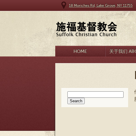
18 Moriches Rd, Lake Grove, NY 11755
HOME
关于我们 ABO
Search
for: