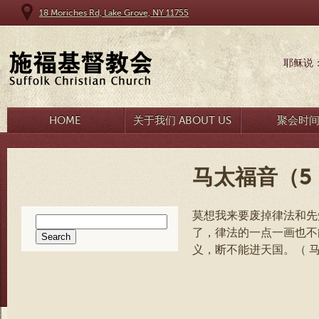
18 Moriches Rd, Lake Grove, NY 11755
耶稣说
HOME
关于我们 ABOUT US
聚会时
马太福音（5：
莫想我来要废掉律法和先
Search
了，律法的一点一画也不
for:
义，断不能进天国。（ 马太福