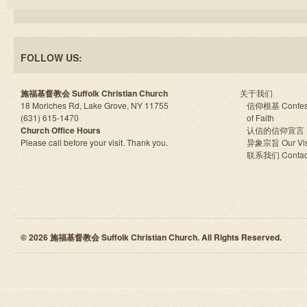
FOLLOW US:
施福基督教会 Suffolk Christian Church
关于我们
18 Moriches Rd, Lake Grove, NY 11755
信仰根基 Confes
(631) 615-1470
of Faith
Church Office Hours
认信的信仰宣言
Please call before your visit. Thank you.
异象宗旨 Our Vis
联系我们 Contac
© 2026 施福基督教会 Suffolk Christian Church. All Rights Reserved.