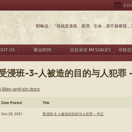
主日崇拜
耶稣说：『我就是道路、真理、生命，若不藉着我，没
UT US
聚会时间
信息录音 MESSAGES
寻牧启事
受浸班-3-人被造的目的与人犯罪 
3-Man-and-sin.docx
Date Posted
Title
Dec 28, 2021
受浸班-3-人被造的目的与人犯罪 – 辛正