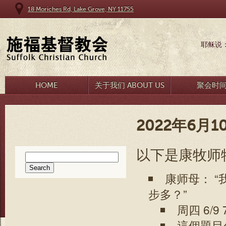
18 Moriches Rd, Lake Grove, NY 11755
耶稣说
HOME
关于我们 ABOUT US
聚会时
2022年6月
以下是康牧师
Search
for:
康师母： 
步多？”
周四 6/9
這個題目