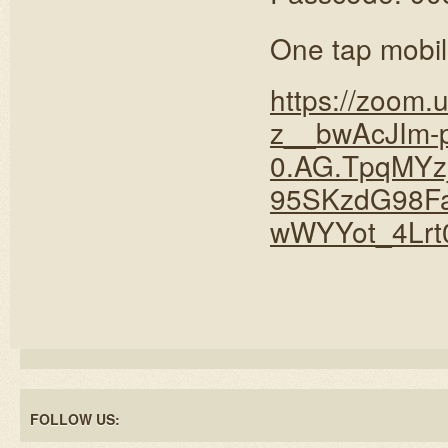
One tap mobi
https://zoom
z__bwAcJIm
0.AG.TpqMYz
95SKzdG98Fa
wWYYot_4Lr
FOLLOW US: