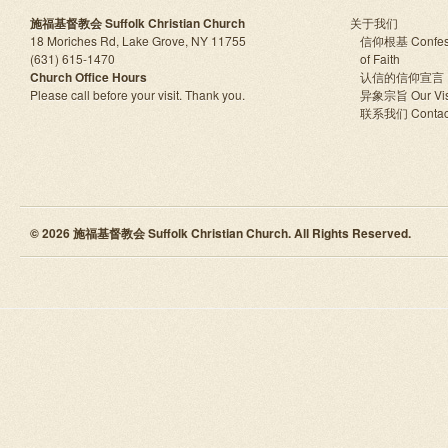
施福基督教会 Suffolk Christian Church
关于我们
18 Moriches Rd, Lake Grove, NY 11755
信仰根基 Confes
(631) 615-1470
of Faith
Church Office Hours
认信的信仰宣言
Please call before your visit. Thank you.
异象宗旨 Our Vis
联系我们 Contac
© 2026 施福基督教会 Suffolk Christian Church. All Rights Reserved.