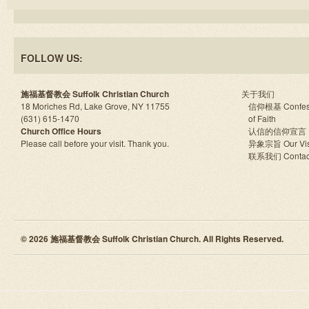
FOLLOW US:
施福基督教会 Suffolk Christian Church
关于我们
18 Moriches Rd, Lake Grove, NY 11755
信仰根基 Confes
(631) 615-1470
of Faith
Church Office Hours
认信的信仰宣言
Please call before your visit. Thank you.
异象宗旨 Our Vis
联系我们 Contac
© 2026 施福基督教会 Suffolk Christian Church. All Rights Reserved.