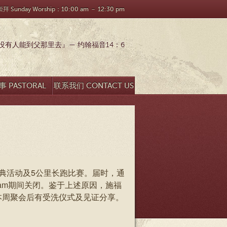
 Sunday Worship：10:00 am － 12:30 pm
有人能到父那里去』— 约翰福音14：6
 PASTORAL
联系我们 CONTACT US
SEARCH
周年庆典活动及5公里长跑比赛。届时，通
11:30am期间关闭。鉴于上述原因，施福
m。本周聚会后有受洗仪式及见证分享。