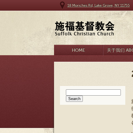
18 Moriches Rd, Lake Grove, NY 11755
HOME
关于我们 ABO
Search
for: