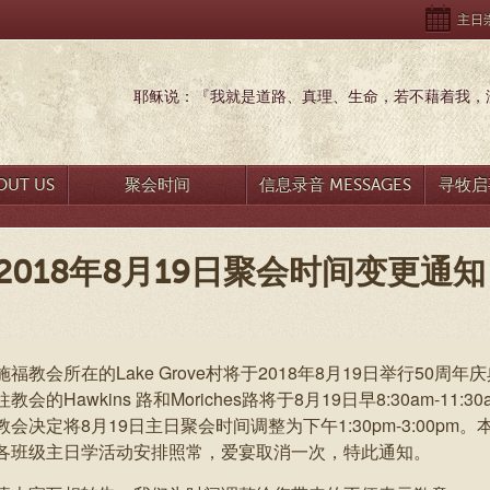
主日崇拜
耶稣说：『我就是道路、真理、生命，若不藉着我，没
UT US
聚会时间
信息录音 MESSAGES
寻牧启事
2018年8月19日聚会时间变更通知
施福教会所在的Lake Grove村将于2018年8月19日举行50
往教会的Hawkins 路和Moriches路将于8月19日早8:30am-
教会决定将8月19日主日聚会时间调整为下午1:30pm-3:00p
各班级主日学活动安排照常，爱宴取消一次，特此通知。