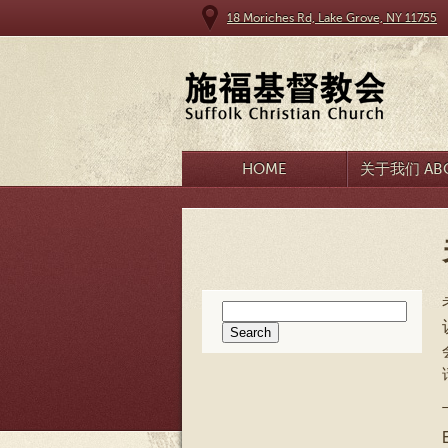
18 Moriches Rd, Lake Grove, NY 11755
HOME
关于我们 ABO
Search
for: