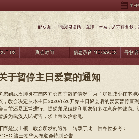
主日崇拜
耶稣说：『我就是道路、真理、生命，若不藉着我，没
UT US
聚会时间
信息录音 MESSAGES
寻牧启事
关于暂停主日爱宴的通知
考虑到武汉肺炎在国内并邻国扩散的情况，为了尽量减少在本地
议，教会决定从本主日2020/1/26开始主日聚会后的爱宴暂停
会目前还是正常进行。提醒弟兄姐妹和朋友们多注意身体健康。
请多为武汉人民祷告，求上帝医治那地！
下面是波士顿一教会所发的通知，转载于此，供各位参考：
BCEC 波士顿华人布道会特别公告