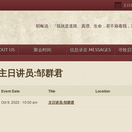
主日崇拜
耶稣说：『我就是道路、真理、生命，若不藉着我，没
UT US
聚会时间
信息录音 MESSAGES
寻牧启事
主日讲员:邹群君
Event Date
Title
Location
Oct 9, 2022 - 10:00 am
主日讲员:邹群君