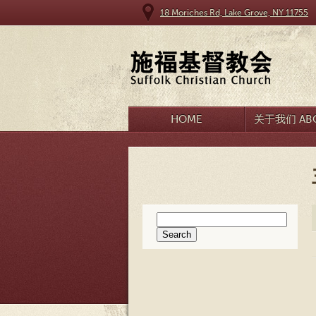
18 Moriches Rd, Lake Grove, NY 11755
HOME
关于我们 ABO
Search
for: