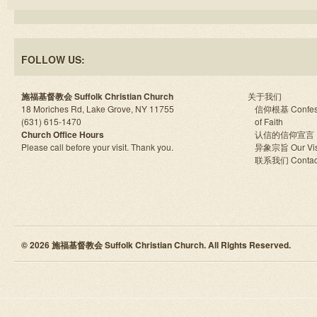
FOLLOW US:
施福基督教会 Suffolk Christian Church
关于我们
18 Moriches Rd, Lake Grove, NY 11755
信仰根基 Confes
(631) 615-1470
of Faith
Church Office Hours
认信的信仰宣言
Please call before your visit. Thank you.
异象宗旨 Our Vis
联系我们 Contac
© 2026 施福基督教会 Suffolk Christian Church. All Rights Reserved.