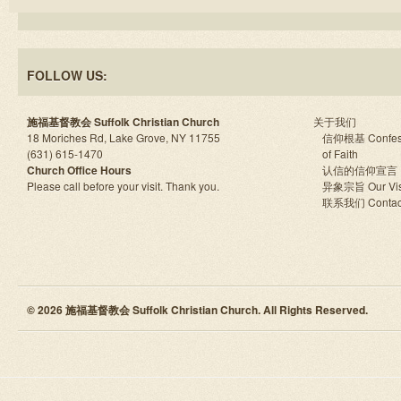
FOLLOW US:
施福基督教会 Suffolk Christian Church
关于我们
18 Moriches Rd, Lake Grove, NY 11755
信仰根基 Confes
(631) 615-1470
of Faith
Church Office Hours
认信的信仰宣言
Please call before your visit. Thank you.
异象宗旨 Our Vis
联系我们 Contac
© 2026 施福基督教会 Suffolk Christian Church. All Rights Reserved.