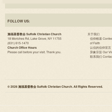
FOLLOW US:
施福基督教会 Suffolk Christian Church
关于我们
18 Moriches Rd, Lake Grove, NY 11755
信仰根基 Confes
(631) 615-1470
of Faith
Church Office Hours
认信的信仰宣言
Please call before your visit. Thank you.
异象宗旨 Our Vis
联系我们 Contac
© 2026 施福基督教会 Suffolk Christian Church. All Rights Reserved.