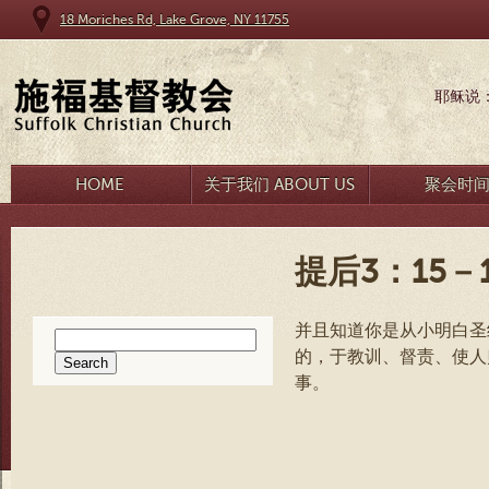
18 Moriches Rd, Lake Grove, NY 11755
耶稣说
HOME
关于我们 ABOUT US
聚会时
提后3：15－1
并且知道你是从小明白圣
Search
的，于教训、督责、使人
for:
事。