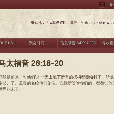
主日崇拜
耶稣说：『我就是道路、真理、生命，若不藉着我，没
UT US
聚会时间
信息录音 MESSAGES
寻牧启事
马太福音 28:18-20
耶稣进前来，对他们说：“天上地下所有的权柄都赐给我了。所
奉父、子、圣灵的名给他们施洗。凡我所吩咐你们的，都教训他
世界的末了。”