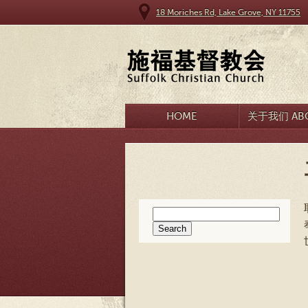
18 Moriches Rd, Lake Grove, NY 11755
HOME
关于我们 ABO
Search
for: