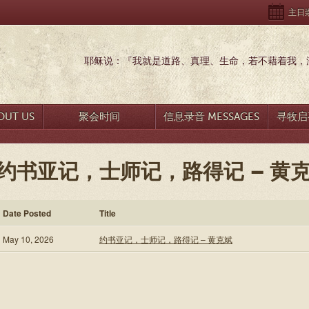
主日崇拜
耶稣说：『我就是道路、真理、生命，若不藉着我，没
UT US
聚会时间
信息录音 MESSAGES
寻牧启事
约书亚记，士师记，路得记 – 黄
Date Posted
Title
May 10, 2026
约书亚记，士师记，路得记 – 黄克斌