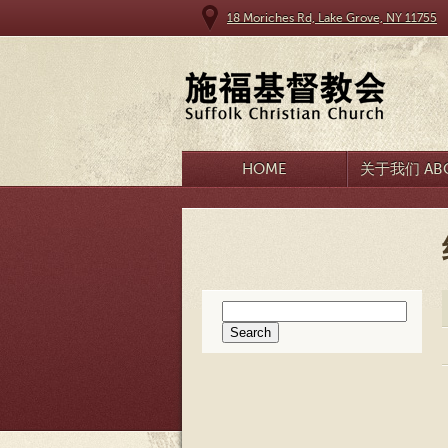
18 Moriches Rd, Lake Grove, NY 11755
HOME
关于我们 ABO
Search
for: