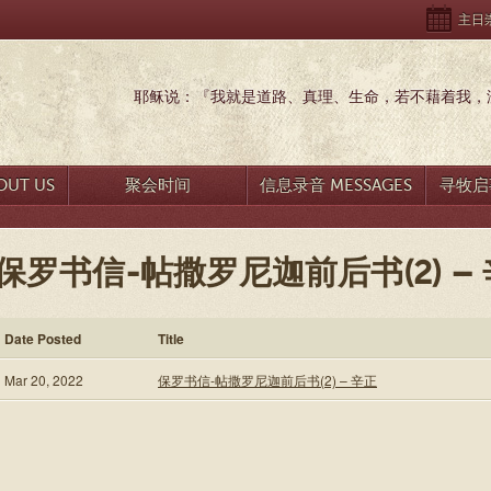
主日崇拜
耶稣说：『我就是道路、真理、生命，若不藉着我，没
UT US
聚会时间
信息录音 MESSAGES
寻牧启事
保罗书信-帖撒罗尼迦前后书(2) –
Date Posted
Title
Mar 20, 2022
保罗书信-帖撒罗尼迦前后书(2) – 辛正