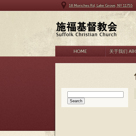
18 Moriches Rd, Lake Grove, NY 11755
HOME
关于我们 ABO
Search
for: