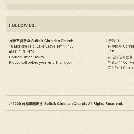
FOLLOW US:
施福基督教会 Suffolk Christian Church
关于我们
18 Moriches Rd, Lake Grove, NY 11755
信仰根基 Confes
(631) 615-1470
of Faith
Church Office Hours
认信的信仰宣言
Please call before your visit. Thank you.
异象宗旨 Our Vis
联系我们 Contac
© 2026 施福基督教会 Suffolk Christian Church. All Rights Reserved.