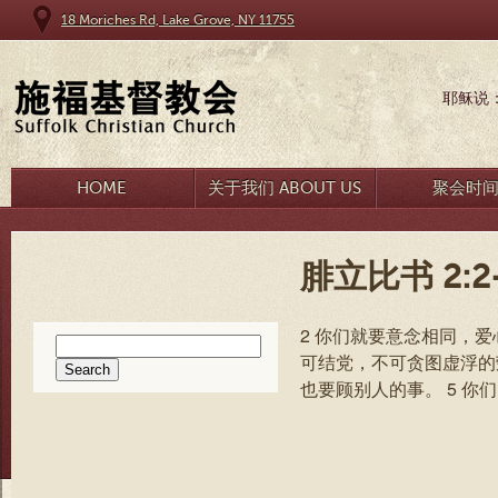
18 Moriches Rd, Lake Grove, NY 11755
耶稣说
HOME
关于我们 ABOUT US
聚会时
腓立比书 2:2
2 你们就要意念相同，
Search
可结党，不可贪图虚浮的
for:
也要顾别人的事。 5 你