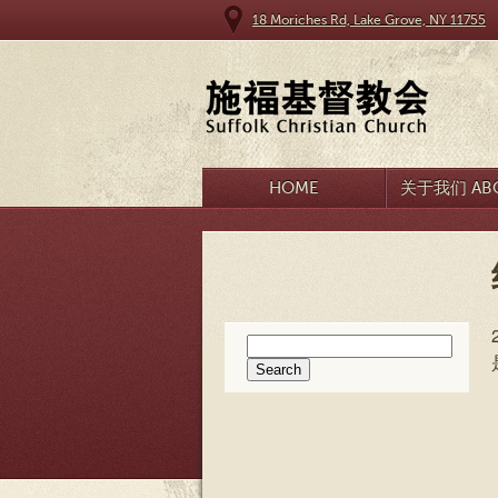
18 Moriches Rd, Lake Grove, NY 11755
HOME
关于我们 ABO
Search
for: